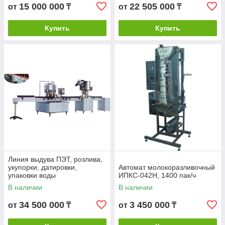
15 000 000
22 505 000
от
₸
от
₸
Купить
Купить
Линия выдува ПЭТ, розлива,
укупорки, датировки,
Автомат молокоразливочный
упаковки воды
ИПКС-042H, 1400 пак/ч
В наличии
В наличии
34 500 000
3 450 000
от
₸
от
₸