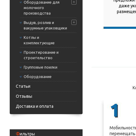
предложить
Оборудование для
даже ук
молочного
размещен
производства
Выдув, розлив и
вакуумные упаковщики
Котлы и
комплектующие
Проектирование и
строительство
Групповые поилки
Оборудование
Статьи
К
Отзывы
1
Доставка и оплата
Мобильность
перемещать 
Фильтры