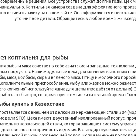
современные решения. Все устройства служат долгие годы. Цех м
ивидуально. Коптильная камера создана для эффективного произв
но оставить заявку на нашем сайте. Она оформляется в несколько
уточнит все детали. Обращайтесь в любое время, мы всег
тся коптильня для рыбы
ия рыбы и мяса сочетает в себе азиатские и западные технологии 
ёных продуктов. Наши модульные цеха для копчения выполняют ши
бы, мяса, колбасы, сыра и вяленого мяса. Птицу и молочного поро
 дополнительные приспособления. Рыбу или жаркое можно размес
ого копчения" используйте ящик для щепы (продаётся отдельно).
 работают быстро, создавая при этом восхитительный аромат "хо
ыбы купить в Казахстане
поставляется с внешней отделкой из нержавеющей стали 304 (мод
(модели STD). Цеха имеют двустенный изолированный корпус, про
 капель из нержавеющей стали, которая защищает систему управле
 долговечность и прочность изделия. В стандартную комплектацию
таллической ручкой, сохраняющей холод. Если вам нужна подходящ