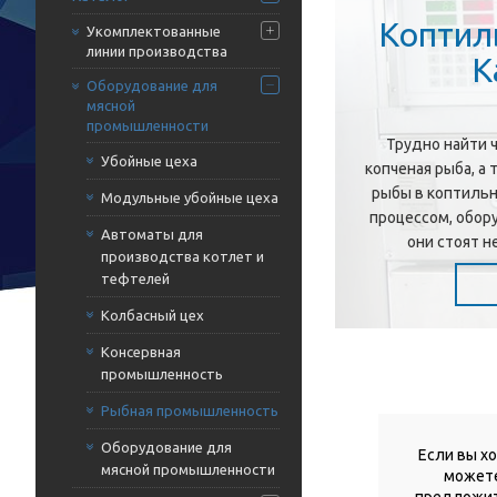
Коптил
Укомплектованные
линии производства
К
Оборудование для
мясной
промышленности
Трудно найти 
Убойные цеха
копченая рыба, а 
рыбы в коптиль
Модульные убойные цеха
процессом, обор
Автоматы для
они стоят н
производства котлет и
тефтелей
Колбасный цех
Консервная
промышленность
Рыбная промышленность
Оборудование для
Если вы х
мясной промышленности
можете