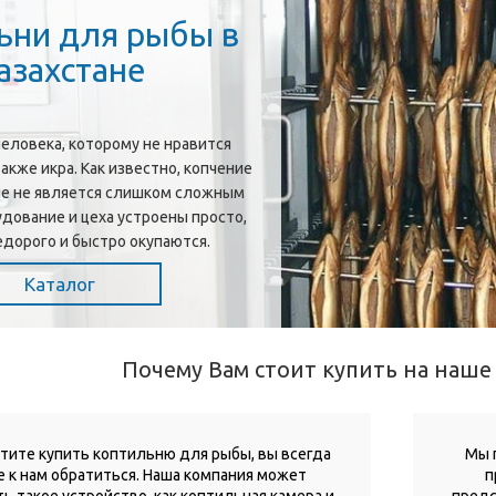
ьни для рыбы в
азахстане
человека, которому не нравится
также икра. Как известно, копчение
не не является слишком сложным
удование и цеха устроены просто,
едорого и быстро окупаются.
Каталог
Почему Вам стоит купить на наше
отите купить коптильню для рыбы, вы всегда
Мы 
 к нам обратиться. Наша компания может
п