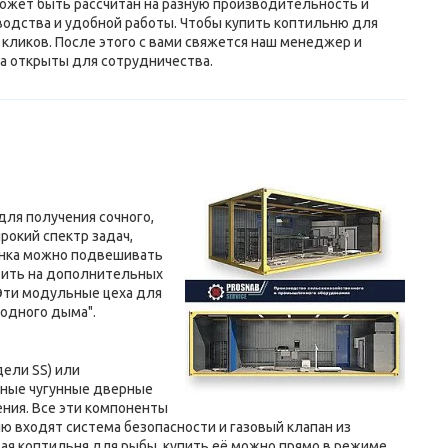
ожет быть рассчитан на разную производительность и
одства и удобной работы. Чтобы купить коптильню для
 кликов. После этого с вами свяжется наш менеджер и
да открыты для сотрудничества.
для получения сочного,
рокий спектр задач,
сёнка можно подвешивать
тить на дополнительных
 Эти модульные цеха для
лодного дыма".
ели SS) или
чные чугунные дверные
ния. Все эти компоненты
 входят система безопасности и газовый клапан из
ая коптильня для рыбы, купить её можно прямо в режиме