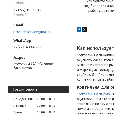
исключительно 
Рабочий
подбирается инд
+7 (727) 313-13-45
рыбы, достаточ
Рабочий
prosnabservice@mail.ru
+7(771)409-65-96
Как используе
Коптильня для копчен
вкусного мяса и копч
толе би 286/4, Алматы,
включая: копчение ры
Казахстан
и жарить, используя
стойках. Для "холодн
копчения мяса и рыбы
Коптильня для р
График работы
Коптильня для рыбы
оцинкованной стали 
Понедельник
09:00
18:00
защёлки и полку для
Вторник
09:00
18:00
помогают обеспечить
Среда
09:00
18:00
прочной латуни с ме