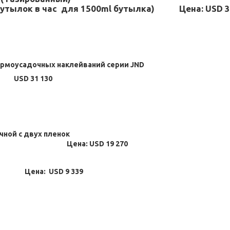
 бутылок в час для 1500ml бутылка) Цена: USD 3
ермоусадочных наклейваний серии
JND
а:
USD 31 130
чной с двух пленок
 Цена: USD 19 270
 Цена: USD 9 339