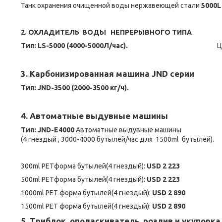
Танк охранения очищенной воды нержавеющей стали
5000L
2. ОХЛАДИТЕЛЬ ВОДЫ НЕПРЕРЫВНОГО ТИПА
Тип: LS-5000 (4000-5000Л/час).
Ц
3. Карбонизированная машина JND серии
Тип:
JND-3500 (2000-3500 кг/ч)
4. Автоматные выдувные машины
Тип: JND-E4000
Автоматные выдувные машины
(4 гнездый , 3000-4000 бутылей/час для 1500ml 
300ml PETформа бутылей(4 гнездый):
USD 2 223
500ml PETформа бутылей(4 гнездый):
USD 2 223
1000ml PET форма бутылей(4 гнездый):
USD 2 890
1500ml PET форма бутылей(4 гнездый):
USD 2 890
5. Триблок ополаскиватель, розлив и укупорка