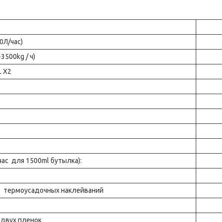
0Л/час)
3500kg / ч)
L X2
ас для 1500ml бутылка):
е термоусадочных наклейваний
 двух пленок