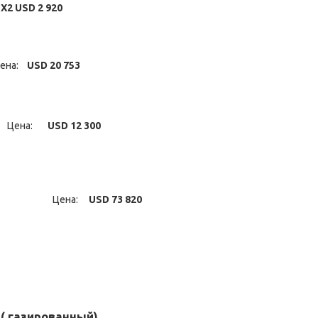
 X2
USD 2 920
ена:
USD 20 753
.
Цена:
USD 12 300
бутылей). Цена:
USD 73 820
 ( газированный)