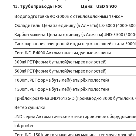
13. Трубопроводы НЖ Цена: USD 9 930
Водоподготовка RO-3000E с стекловолокным танком
Охладитель Цена за единицу (в Алматы) LS-5000 (4000-500
Карбон машина Цена за единицу (в Алматы) JND-3500 (2000-
Танк охранения очищенной воды нержавеющей стали 5000
Тип: JND-E4000 Автоматные выдувные машины
300ml PETформа бутылей(четырёх полостей)
500ml PETформа бутылей(четырёх полостей)
1000ml PETформа бутылей(четырёх полостей)
1500ml PETформа бутылей(четырёх полостей)
Триблок розлива JND16126-D (Производ-ю 3000 бутылок в ч
Ветер сушилки
JND серии Автоматическее этикетировочное оборудовани
Ink printer
Тип: JND-150A авто упаковочная машина термоусадочной с