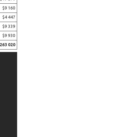
$9 160
$4 447
$9 339
$9 930
263 020