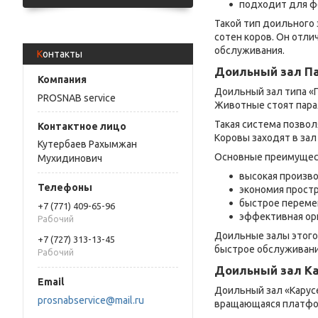
подходит для ф
Такой тип доильного 
сотен коров. Он отл
обслуживания.
Контакты
Доильный зал П
Доильный зал типа «
PROSNAB service
Животные стоят парал
Такая система позво
Коровы заходят в за
Кутербаев Рахымжан
Основные преимущес
Мухидинович
высокая произв
экономия прост
быстрое перем
+7 (771) 409-65-96
эффективная ор
Рабочий
Доильные залы этого 
+7 (727) 313-13-45
быстрое обслуживани
Рабочий
Доильный зал К
Доильный зал «Карус
prosnabservice@mail.ru
вращающаяся платфор