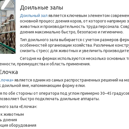
Доильные залы
Доильный зал
является ключевым элементом современ
основной процесс доения коров, от которого напрямую
животных и производительность труда персонала. Сов
доения максимально быстро, безопасно и гигиенично.
Тип доильного зала выбирается с учетом размеров фер
особенностей организации хозяйства. Различные конст
снизить стресс для животных и увеличить производите
Сегодня на фермах используются несколько основных т
енности, преимущества и область применения.
Елочка
Елочка»
является одним из самых распространенных решений на мо
к доильной яме, напоминающим форму елки.
 по обе стороны от оператора под углом примерно 30–45 градусо
позволяет быстро подключать доильные аппараты.
ого зала «Елочка»:
 к животным
ь доения
укция оборудования