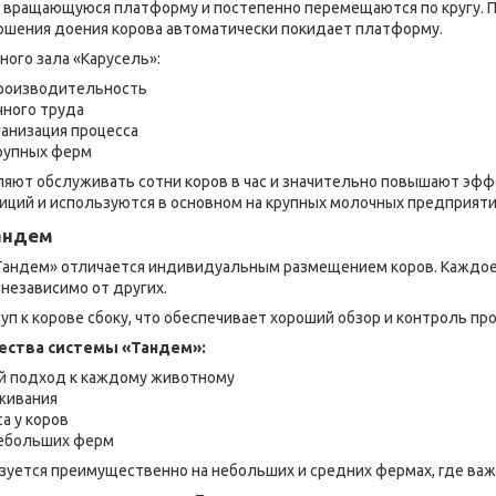
 вращающуюся платформу и постепенно перемещаются по кругу. 
ершения доения корова автоматически покидает платформу.
ого зала «Карусель»:
производительность
чного труда
анизация процесса
рупных ферм
ляют обслуживать сотни коров в час и значительно повышают эф
иций и используются в основном на крупных молочных предприяти
андем
Тандем» отличается индивидуальным размещением коров. Каждое
независимо от других.
п к корове сбоку, что обеспечивает хороший обзор и контроль про
ства системы «Тандем»:
 подход к каждому животному
живания
а у коров
ебольших ферм
ьзуется преимущественно на небольших и средних фермах, где ва