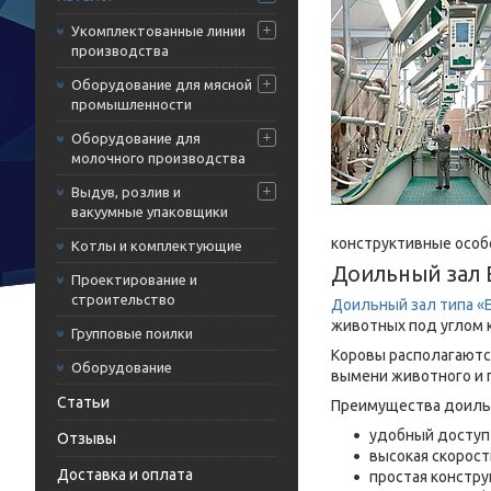
Укомплектованные линии
производства
Оборудование для мясной
промышленности
Оборудование для
молочного производства
Выдув, розлив и
вакуумные упаковщики
конструктивные особ
Котлы и комплектующие
Доильный зал 
Проектирование и
строительство
Доильный зал типа «
животных под углом 
Групповые поилки
Коровы располагаются
Оборудование
вымени животного и 
Статьи
Преимущества доильн
удобный доступ
Отзывы
высокая скорост
Доставка и оплата
простая констр