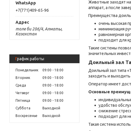
Животные заходят на
аппарат, а после зав
+7(771)409-65-96
Преимущества доильн
очень высокая 
минимизация ру
толе би 286/4, Алматы,
Казахстан
равномерная орг
подходит для к
Такие системы позво
значительных инвест
График работы
Доильный зал Т
Доильный зал типа «
Понедельник
09:00
18:00
заходить и выходить 
Вторник
09:00
18:00
Оператор имеет досту
Среда
09:00
18:00
Основные преимуще
Четверг
09:00
18:00
индивидуальный
Пятница
09:00
18:00
удобство обслу
Суббота
Выходной
снижение стресс
Воскресенье
Выходной
подходит для н
Такая система испол