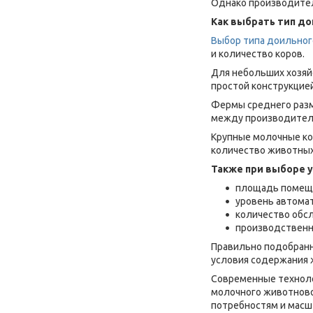
Однако производител
Как выбрать тип до
Выбор типа доильног
и количество коров.
Для небольших хозяй
простой конструкцие
Фермы среднего разм
между производитель
Крупные молочные к
количество животных
Также при выборе 
площадь помещ
уровень автома
количество обс
производственн
Правильно подобранн
условия содержания 
Современные техноло
молочного животново
потребностям и масш