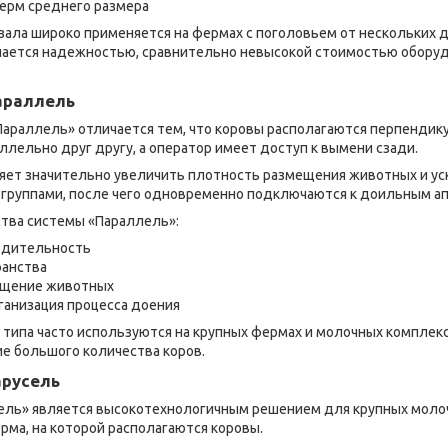
ерм среднего размера
зала широко применяется на фермах с поголовьем от нескольких 
ичается надежностью, сравнительно невысокой стоимостью оборуд
араллель
Параллель» отличается тем, что коровы располагаются перпендику
лельно друг другу, а оператор имеет доступ к вымени сзади.
ляет значительно увеличить плотность размещения животных и ус
л группами, после чего одновременно подключаются к доильным а
тва системы «Параллель»:
одительность
ранства
ещение животных
ганизация процесса доения
типа часто используются на крупных фермах и молочных комплекс
е большого количества коров.
арусель
ель» является высокотехнологичным решением для крупных молоч
ма, на которой располагаются коровы.