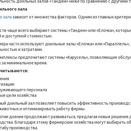
ьность доильных залов «Тандем» ниже по сравнению с другими т
ильного зала
о зала
зависит от множества факторов. Одним из главных критер
ств чаще всего выбирают системы «Тандем» или «Елочка», котор
й и доступной стоимостью.
ера часто используют доильные залы «Елочка» или «Параллель»,
ностью и затратами.
омплексы предпочитают системы «Карусель», позволяющие обслу
 за минимальное время.
учитываются:
ения
тизации
луживающего персонала
ые цели хозяйства
ый доильный зал позволяет повысить эффективность производст
животных и оптимизировать работу фермы.
гии доения продолжают развиваться, предлагая новые решения 
дства. Благодаря этому фермерские хозяйства могут выбирать о
табу производства.