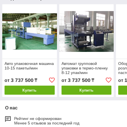
Авто упаковочная машина
Автомат групповой
Обо
10-15 пакеты/мин
упаковки в термо-пленку
розл
8-12 упак/мин
паст
(май
3 737 500
3 737 500
от
₸
от
₸
от
голо
Купить
Купить
О нас
Рейтинг не сформирован
Менее 5 отзывов за последний год