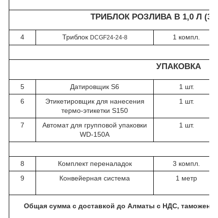
ТРИБЛОК РОЗЛИВА В 1,0 Л (300
4
Триблок
1 компл.
DCGF
24
-
24
-
8
УПАКОВКА
5
Датировщик S6
1 шт.
6
Этикетировщик для нанесения
1 шт.
термо-этикетки S150
7
Автомат для групповой упаковки
1 шт.
WD-150A
8
Комплект переналадок
3 компл.
9
Конвейерная система
1 метр
Общая сумма с доставкой до Алматы с НДС, таможенна