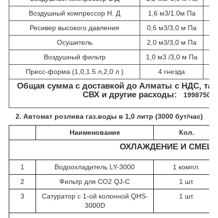
Воздушный компрессор Н. Д
1,6 м
3/
1.0м Па
Ресивер высокого давления
0,6 м3/3,0 м Па
Осушитель
2,0 м3/3,0 м Па
Воздушный фильтр
1,0 м3 /3,0 м Па
Пресс-форма (1,0,1
.
5 л,2,0 л )
4 гнезда
3 
Общая сумма с доставкой до Алматы с НДС, там
СВХ и другие расходы:
19987500 
2. Автомат розлива газ.воды в 1,0 литр (3000 бут/час)
Наименование
Кол.
ОХЛАЖДЕНИЕ И СМЕШ
1
Водоохладитель LY-3000
1 компл.
2
Фильтр для CO2 QJ-C
1 шт.
3
Сатуратор с 1-ой колонной QHS-
1 шт.
3000D