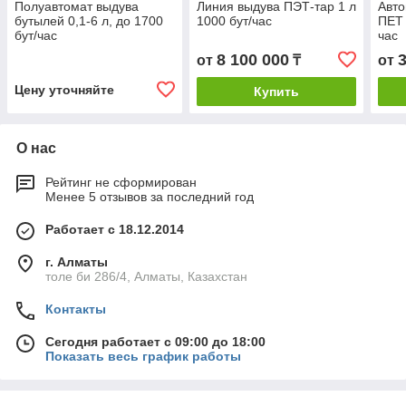
Полуавтомат выдува
Линия выдува ПЭТ-тар 1 л
Авт
бутылей 0,1-6 л, до 1700
1000 бут/час
ПЕТ 
бут/час
час
8 100 000
от
₸
от
Цену уточняйте
Купить
О нас
Рейтинг не сформирован
Менее 5 отзывов за последний год
Работает с 18.12.2014
г. Алматы
толе би 286/4, Алматы, Казахстан
Контакты
Сегодня работает с 09:00 до 18:00
Показать весь график работы