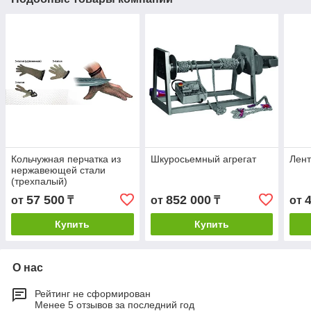
Кольчужная перчатка из
Шкуросьемный агрегат
Лент
нержавеющей стали
(трехпалый)
57 500
852 000
от
₸
от
₸
от
Купить
Купить
О нас
Рейтинг не сформирован
Менее 5 отзывов за последний год