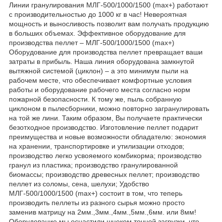
Линии гранулирования МЛГ-500/1000/1500 (max+) работают
с производительностью до 1000 кг в час! Невероятная
мощность и выносливость позволит вам получать продукцию
в больших объемах. Эффективное оборудование для
производства пеллет – МЛГ-500/1000/1500 (max+)
Оборудование для производства пеллет превращает ваши
затраты в прибыль. Наша линия оборудована замкнутой
вытяжной системой (циклон) – а это минимум пыли на
рабочем месте, что обеспечивает комфортные условия
работы и оборудование рабочего места согласно норм
пожарной безопасности. К тому же, пыль собранную
циклоном в пылесборники, можно повторно загранулировать
на той же лини. Таким образом, Вы получаете практически
безотходное производство. Изготовление пеллет подарит
преимущества и новые возможности обладателю: экономия
на хранении, транспортировке и утилизации отходов;
производство легко усвояемого комбикорма; производство
гранул из пластика; производство гранулированной
биомассы; производство древесных пеллет; производство
пеллет из соломы, сена, шелухи; Удобство
МЛГ-500/1000/1500 (max+) состоит в том, что теперь
производить пеллеты из разного сырья можно просто
заменив матрицу на 2мм.,3мм.,4мм.,5мм.,6мм. или 8мм!
Оборудование мы оснастили шнеком точной загрузки, что