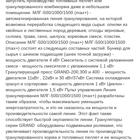
запустить производство топливных пеллет или
гранулированного комбикорма даже в небольшом
помещении. МЛГ-500/1000/1500 (max+) -
автоматизированная линия гранулирования, на которой
возможна переработка следующего вида сырья: опилки из
хвойных и лиственных пород деревьев; отходы зерновые;
солома, трава, сено, шелуха; кормовые смеси; пластик.
Описание МЛГ-500/1000/1500 (max+) МЛГ-500/1000/1500
(max+) состоят из следующих составных частей: Бункер для
сырья с шнеком подающим (шнек точной загрузки) -
мощность двигателя 4 кВт Смеситель с системой увлажнения
смеси - мощность смесителя с увлажнением 1.1 кВт
Гранулирующий пресс GRAND-200,300 и 400 - мощность
двигателя 11кВт , 22кВт и 30 кВт/37кВт Система охлаждения
гранул и сортировки - мощность двигателя 1 кВт Циклон -
мощность двигателя 1,5 кВт Пульт управления Линия
гранулирования МЛГ-500/1000/1500 (max+) разработаны
таким образом, чтобы максимально уменьшить
энергозатратность, и это не сказалось на мощности и
производительности самой линии. Этот факт также
способствует быстрой окупаемости линии. Грануляторы
серии GRAND оборудованы подвижными роликами, что
увеличивает производительность линии по производству
гранулированного корма и топливных пеллет и ее мощность.