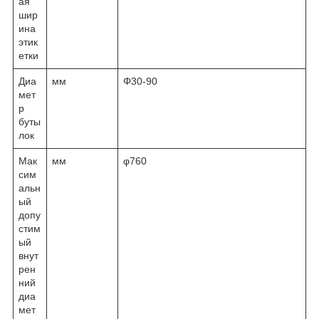
ая
шир
ина
этик
етки
Диа
мм
Φ30-90
мет
р
буты
лок
Мак
мм
φ760
сим
альн
ый
допу
стим
ый
внут
рен
ний
диа
мет