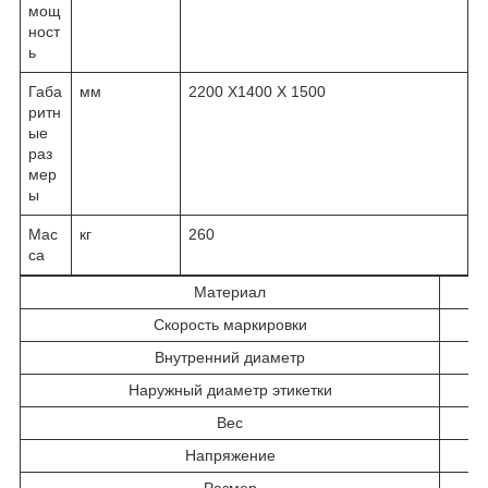
мощ
ност
ь
Габа
мм
2200 Х1400 X 1500
ритн
ые
раз
мер
ы
Мас
кг
260
са
Материал
Скорость маркировки
Внутренний диаметр
Наружный диаметр этикетки
Вес
Напряжение
Размер