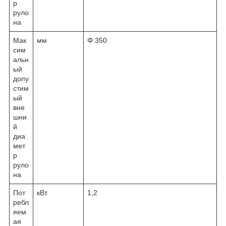
р
руло
на
Мак
мм
Φ 350
сим
альн
ый
допу
стим
ый
вне
шни
й
диа
мет
р
руло
на
Пот
кВт
1,2
ребл
яем
ая