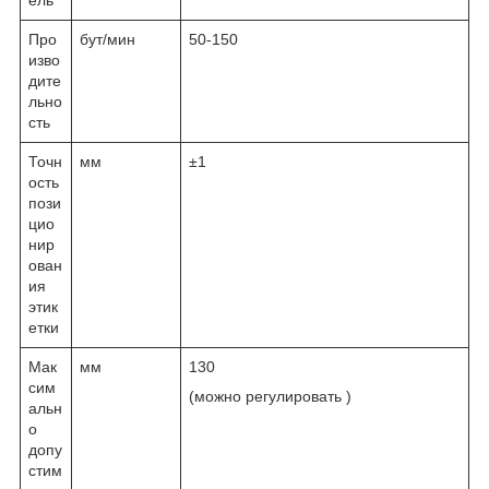
Про
бут/мин
50-150
изво
дите
льно
сть
Точн
мм
±1
ость
пози
цио
нир
ован
ия
этик
етки
Мак
мм
130
сим
(можно регулировать )
альн
о
допу
стим