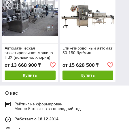
Автоматическая
Этикетировочный автомат
этикетировочная машина
50-150 бут/мин
ПВХ (поливинилхлорид)
этикетки,
13 668 900
15 628 500
от
₸
от
₸
производительностью
100-200 бут/мин
Купить
Купить
О нас
Рейтинг не сформирован
Менее 5 отзывов за последний год
Работает с 18.12.2014