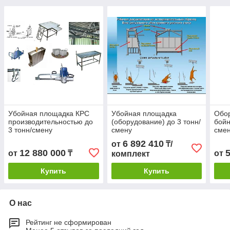
Убойная площадка КРС
Убойная площадка
Обо
производительностью до
(оборудование) до 3 тонн/
бойн
3 тонн/смену
смену
смен
6 892 410
от
₸/
12 880 000
от
₸
от
комплект
Купить
Купить
О нас
Рейтинг не сформирован