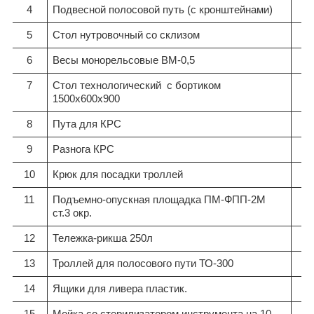
4
Подвесной полосовой путь (с кронштейнами)
5
Стол нутровочный со склизом
6
Весы монорельсовые ВМ-0,5
7
Стол технологический с бортиком
1500х600х900
8
Пута для КРС
9
Разнога КРС
10
Крюк для посадки троллей
11
Подъемно-опускная площадка ПМ-ФПП-2М
ст.3 окр.
12
Тележка-рикша 250л
13
Троллей для полосового пути ТО-300
14
Ящики для ливера пластик.
15
Мойка со стерилизатором инструмента на 10