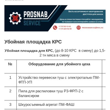
Убойная площадка КРС
Убойная площадка для КРС,
(до 8-10 КРС в смену) до 1,5-
2 тн мяса в смену
№
Оборудование для убойного цеха
ко
1
Устройство перевески туш с электроталью ПМ-
ФТП-УП
2
Пила для распиловки туш Р3-ФРП-2 с
балансиром
3
Шкуросъемный агрегат ПМ-ФАШ