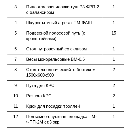
3
Пила для распиловки туш Р3-ФРП-2
1
с балансиром
4
Шкуросъемный агрегат ПМ-ФАШ
1
5
Подвесной полосовой путь (с
15
кронштейнами)
6
Стол нутровочный со склизом
1
7
Весы монорельсовые ВМ-0,5
1
8
Стол технологический с бортиком
2
1500х600х900
9
Пута для КРС
2
10
Разнога КРС
2
11
Крюк для посадки троллей
1
12
Подъемно-опускная площадка ПМ-
1
ФПП-2М ст.3 окр.