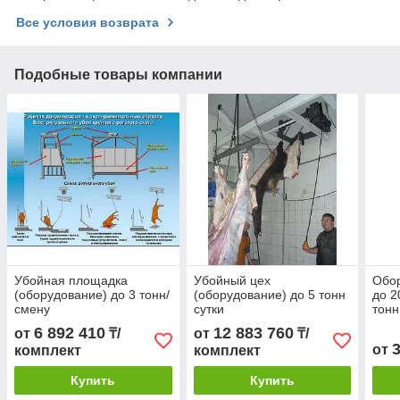
Все условия возврата
Подобные товары компании
Убойная площадка
Убойный цех
Обор
(оборудование) до 3 тонн/
(оборудование) до 5 тонн
до 2
смену
сутки
тонн
сме
6 892 410
12 883 760
от
₸/
от
₸/
от
комплект
комплект
Купить
Купить