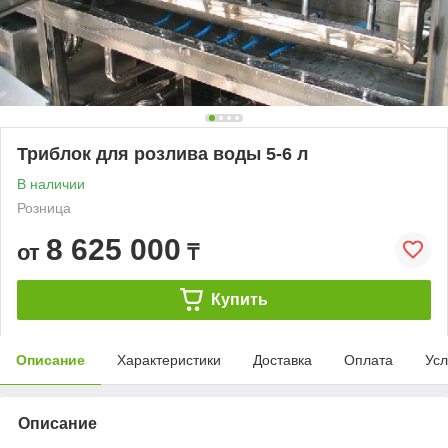
Триблок для розлива воды 5-6 л
В наличии
Розница
8 625 000
от
₸
Купить
Описание
Характеристики
Доставка
Оплата
Усл
Описание