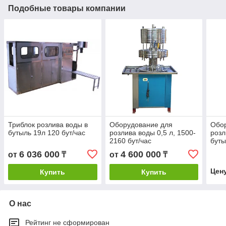
Подобные товары компании
Триблок розлива воды в
Оборудование для
Обор
бутыль 19л 120 бут/час
розлива воды 0,5 л, 1500-
розл
2160 бут/час
буты
бут/
6 036 000
4 600 000
от
₸
от
₸
Цен
Купить
Купить
О нас
Рейтинг не сформирован