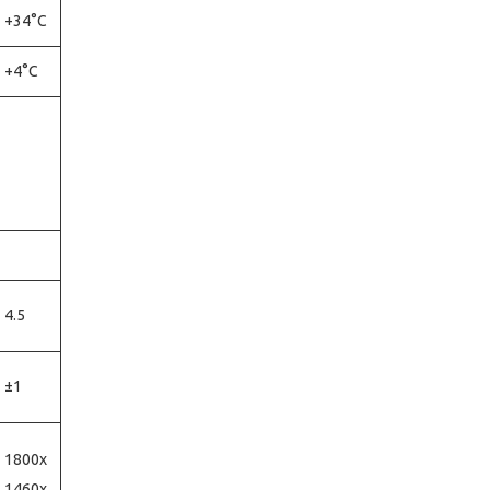
+34°С
+4°С
4.5
±1
1800х
1460х