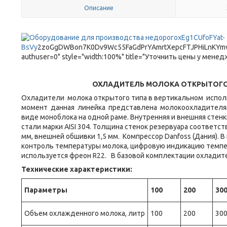
Описание
xEg1CUfoFYat-
BsVy
2zoGgDWBon7K0Dv9Wc55FaGdPrYAmrtXepcFTJPHiLnKYmvF
authuser=0" style="width:100%" title="Уточнить цены у мене
ОХЛАДИТЕЛЬ МОЛОКА ОТКРЫТОГО 
Охладители молока открытого типа в вертикальном испо
момент данная линейка представлена молокоохладителями
виде моноблока на одной раме. Внутренняя и внешняя сте
стали марки AISI 304. Толщина стенок резервуара соответс
мм, внешней обшивки 1,5 мм. Компрессор Danfoss (Дания). 
контроль температуры молока, цифровую индикацию темпер
используется фреон R22. В базовой комплектации охладите
Технические характеристики:
Параметры
100
200
30
Объем охлажденного молока, литр
100
200
30