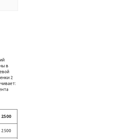
щий
ны в
щевой
енки 2
ечивает:
ента
2500
2500