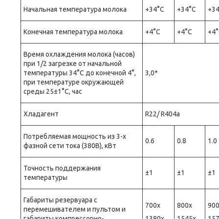
Начальная температура молока
+34°С
+34°С
+3
Конечная температура молока
+4°С
+4°С
+4
Время охлаждения молока (часов)
при 1/2 загрезке от начальной
температуры 34°С до конечной 4°,
3,0*
при температуре окружающей
среды 25±1°С, час
Хладагент
R22/ R404a
Потребляемая мощность из 3-х
0.6
0.8
1.0
фазной сети тока (380В), кВт
Точность поддержания
±1
±1
±1
температуры
Габариты резервуара с
700х
800х
90
перемешивателем и пультом и
габариты компрессорно-
1380х
1545х
15