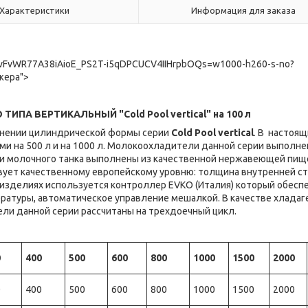
Характеристики
Информация для заказа
vWR77A38iAioE_PS2T-i5qDPCUCV4IIHrpbOQs=w1000-h260-s-no?
джера">
ТИПА ВЕРТИКАЛЬНЫЙ "
Cold Pool vertical" на 100 л
лнении цилиндрической формы серии
Cold Pool vertical
. В настоя
 на 500 л и на 1000 л. Молокоохладители данной серии выполне
нки молочного танка выполнены из качественной нержавеющей пи
твует качественному европейскому уровню: толщина внутренней ст
В изделиях используется контроллер EVKO (Италия) который обесп
атуры, автоматическое управление мешалкой. В качестве хладаг
ли данной серии рассчитаны на трехдоечный цикл.
0
400
500
600
800
1000
1500
2000
0
400
500
600
800
1000
1500
2000