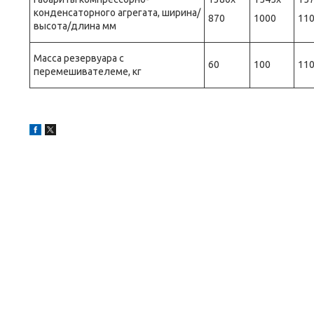
конденсаторного агрегата, ширина/
870
1000
11
высота/длина мм
Масса резервуара с
60
100
11
перемешивателеме, кг