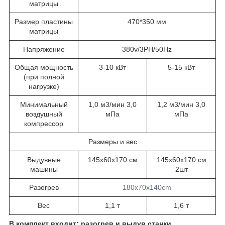
матрицы
Размер пластины
470*350 мм
матрицы
Напряжение
380v/3PH/50Hz
Общая мощность
3-10 кВт
5-15 кВт
(при полной
нагрузке)
Минимальный
1,0 м
3
/мин 3,0
1,2 м
3
/мин 3,0
воздушный
мПа
мПа
компрессор
Размеры и вес
Выдувные
145x60x170 см
145x60x170 см
машины
2шт
Разогрев
180x70x140cm
Вес
1,1 т
1,6 т
В комплект входит: разогрев и выдув станки,