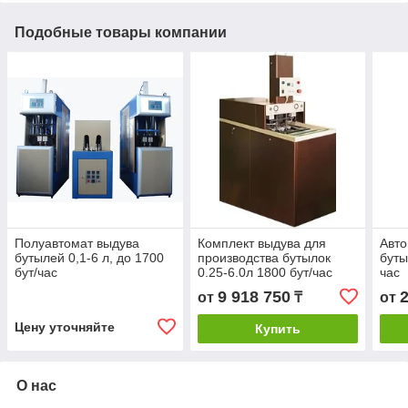
Подобные товары компании
Полуавтомат выдува
Комплект выдува для
Авто
бутылей 0,1-6 л, до 1700
производства бутылок
буты
бут/час
0.25-6.0л 1800 бут/час
час
9 918 750
от
₸
от
Цену уточняйте
Купить
О нас