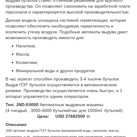
выдува бутылок станет отличным решением для крупного
производства. Он позволяет сэкономить на заработной плате
персонала и характеризуется высокой производительностью.
Данная модель оснащена системой герметизации, которая
позволяет обеспечить необходимую герметичность и
исключить утечку воздуха. Подобные автоматы выдува дают
возможность производить емкости для:
Напитков;
Масла;
Косметики;
Минеральной воды и других продуктов.
В час агрегат способен производить 3-4 тысячи бутылок.
Выдув ПЭТ бутылок осуществляется в автоматическом
режиме. Производство осуществляется очень быстро, и 1
аппарат управляется одним оператором.
Тип: JND-E4000
Автоматные выдувные машины
(4 гнездый , 3000-4000 бутылей/час для 1500ml бутылей).
Цена:
USD 27682500 тг
Описание
JND автомат выдува ПЭТ бутылок минеральной воды, напитков, масла,
косметики, и др., применяет микрокомпьютер для управления, один автомат