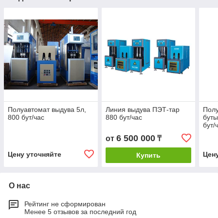
Полуавтомат выдува 5л,
Линия выдува ПЭТ-тар
Полу
800 бут/час
880 бут/час
буты
бут/
6 500 000
от
₸
Цену уточняйте
Цен
Купить
О нас
Рейтинг не сформирован
Менее 5 отзывов за последний год