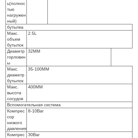
ь(полнос
тью
нагружен
ный)
бутылка
Макс.
2.5L
объем
бутылок
Диаметр
32MM
горловин
ы
Макс.
35-100MM
диаметр
бутылок
Макс.
400MM
высота
сосудов
Вспомогательная система
Компрес
8-10Bar
сор
низкого
давления
Компрес
30Bar