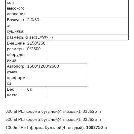
сор
высокого
давления
Воздушн
2.0/30
ая
сушилка
размеры & вес(L×W×H)
Внешние
2150*250
размеры
0*2300
оборудов
ания
Автопогр
1500*1200*2500
узчик
преформ
ов
Вес
6т.
нетто
300ml PETформа бутылей(4 гнездый): 833625 тг
500ml PETформа бутылей(4 гнездый): 833625 тг
1000ml PET форма бутылей(4 гнездый):
1083750 тг