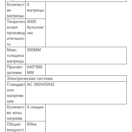
Количест
4
во
матрицы
матрицы
Теоретич
4000
еская
бутылок/
производ
час
ительнос
ть
Макс.
300MM
толщина
матрицы
Просвет
640*380
затяжки
MM
Электрическая система
Стандарт
AC 380V/50HZ
ное
напряже
ние
Количест
4 секции
во зоны
нагрева
Общая
60kw
мощност