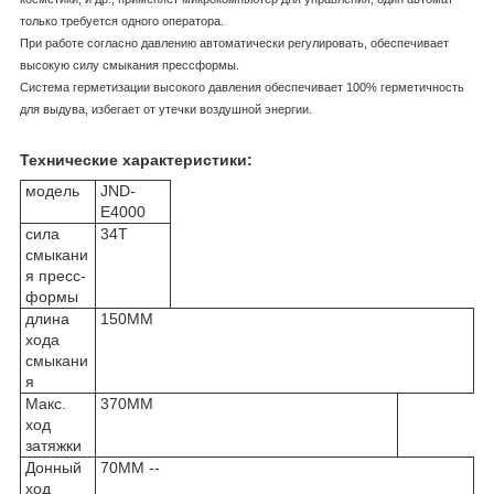
только требуется одного оператора.
При работе согласно давлению автоматически регулировать, обеспечивает
высокую силу смыкания прессформы.
Система герметизации высокого давления обеспечивает 100% герметичность
для выдува, избегает от утечки воздушной энергии.
Технические характеристики:
модель
JND-
E4000
сила
34T
смыкани
я пресс-
формы
длина
150MM
хода
смыкани
я
Макс.
370MM
ход
затяжки
Донный
70MM --
ход