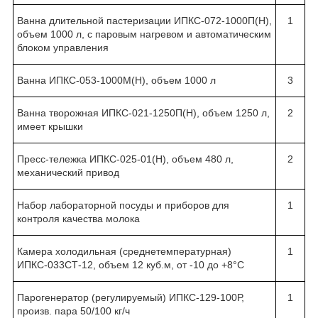
Ванна длительной пастеризации ИПКС-072-1000П(Н),
1
объем 1000 л, с паровым нагревом и автоматическим
блоком управления
Ванна ИПКС-053-1000М(Н), объем 1000 л
3
Ванна творожная ИПКС-021-1250П(Н), объем 1250 л,
2
имеет крышки
Пресс-тележка ИПКС-025-01(Н), объем 480 л,
2
механический привод
Набор лабораторной посуды и приборов для
1
контроля качества молока
Камера холодильная (среднетемпературная)
1
ИПКС-033СТ-12, объем 12 куб.м, от -10 до +8°С
Парогенератор (регулируемый) ИПКС-129-100Р,
1
произв. пара 50/100 кг/ч