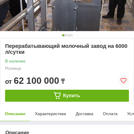
Перерабатывающий молочный завод на 6000
л/сутки
В наличии
Розница
62 100 000
от
₸
Купить
Описание
Характеристики
Доставка
Оплата
Усл
Описание