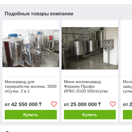
Подобные товары компании
Минизавод для
Мини молокозавод
Мол
переработки молока, 3000
Фермер-Профи
заво
л/сутки, 3 в 1
ИПКС-0100 500л/сутки
сутки
42 550 000
25 000 000
от
₸
от
₸
от
Купить
Купить