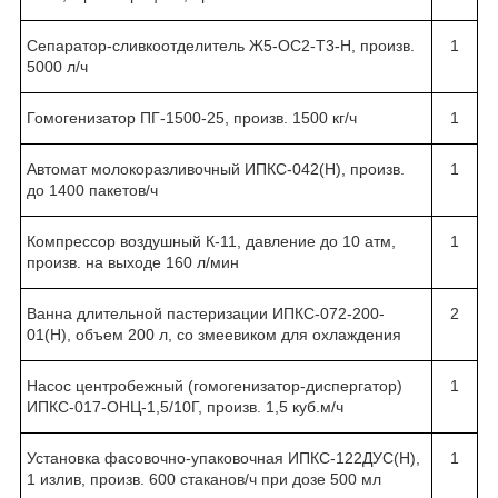
Сепаратор-сливкоотделитель Ж5-ОС2-Т3-Н, произв.
1
5000 л/ч
Гомогенизатор ПГ-1500-25, произв. 1500 кг/ч
1
Автомат молокоразливочный ИПКС-042(Н), произв.
1
до 1400 пакетов/ч
Компрессор воздушный К-11, давление до 10 атм,
1
произв. на выходе 160 л/мин
Ванна длительной пастеризации ИПКС-072-200-
2
01(Н), объем 200 л, со змеевиком для охлаждения
Насос центробежный (гомогенизатор-диспергатор)
1
ИПКС-017-ОНЦ-1,5/10Г, произв. 1,5 куб.м/ч
Установка фасовочно-упаковочная ИПКС-122ДУС(Н),
1
1 излив, произв. 600 стаканов/ч при дозе 500 мл