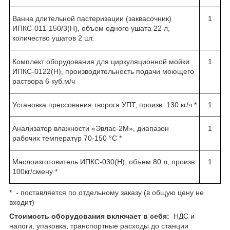
Ванна длительной пастеризации (заквасочник)
1
ИПКС-011-150/3(Н), объем одного ушата 22 л,
количество ушатов 2 шт.
Комплект оборудования для циркуляционной мойки
1
ИПКС-0122(Н), производительность подачи моющего
раствора 6 куб.м/ч
Установка прессования творога УПТ, произв. 130 кг/ч *
1
Анализатор влажности «Эвлас-2М», диапазон
1
рабочих температур 70-150 °С *
Маслоизготовитель ИПКС-030(Н), объем 80 л, произв.
1
100кг/смену *
* - поставляется по отдельному заказу (в общую цену не
входит)
Стоимость оборудования включает в себя:
НДС и
налоги, упаковка, транспортные расходы до станции