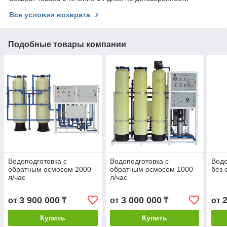
Все условия возврата
Подобные товары компании
Водоподготовка с
Водоподготовка с
Водо
обратным осмосом 2000
обратным осмосом 1000
без 
л/час
л/час
3 900 000
3 000 000
от
₸
от
₸
от
Купить
Купить