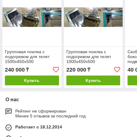
Групповая поилка с
Групповая поилка с
Скоб
подогревом для телят
подогревом для телят
боко
1500х450х500
1000х450х500
подв
240 000
220 000
40 
₸
₸
Купить
Купить
О нас
Рейтинг не сформирован
Менее 5 отзывов за последний год
Работает с 18.12.2014