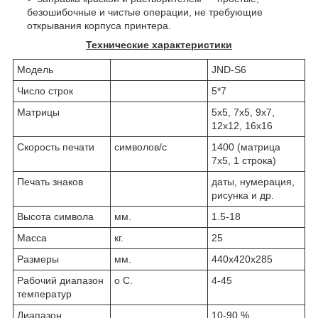
безошибочные и чистые
операции, не требующие
открывания корпуса принтера.
Технические характеристики
Модель
JND-S6
Число строк
5*7
Матрицы
5х5, 7х5, 9х7,
12х12, 16х16
Скорость печати
символов/с
1400 (матрица
7х5, 1 строка)
Печать знаков
даты, нумерация,
рисунка и др.
Высота символа
мм.
1.5-18
Масса
кг.
25
Размеры
мм.
440х420х285
Рабочий диапазон
о С.
4-45
температур
Диапазон
10-90 %