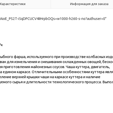
Характеристики
Информация для заказа
iAioE_PS2T-i5qDPCUCV4IIHrpbOQs=w1000-h260-s-no?authuser=0"
/ч
рыбного фарша, используемого при производстве колбасных изд
ван для измельчения и смешивания охлажденных овощей, беско
ля приготовления майонезных соусов. Чаша куттера, двигатель,
а едином каркасе. Отличительными особенностями куттера явл
ление верхней крышки чаши на каркасе куттера и наличие
уемого сырья и длительности технологического процесса. Выпо