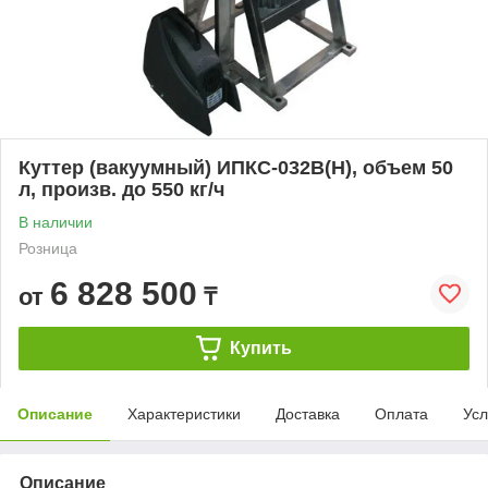
Куттер (вакуумный) ИПКС-032В(Н), объем 50
л, произв. до 550 кг/ч
В наличии
Розница
6 828 500
от
₸
Купить
Описание
Характеристики
Доставка
Оплата
Усл
Описание