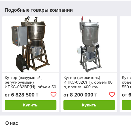
Подобные товары компании
Куттер (вакуумный,
Куттер (смеситель)
Кутт
регулируемый)
ИПКС-032С(Н), объем 80
объе
ИПКС-032ВР(Н), объем 50
л, произв. 400 кг/ч
550 
л, произв. до 550 кг/ч
6 828 500
8 200 000
от
₸
от
₸
от
Купить
Купить
О нас