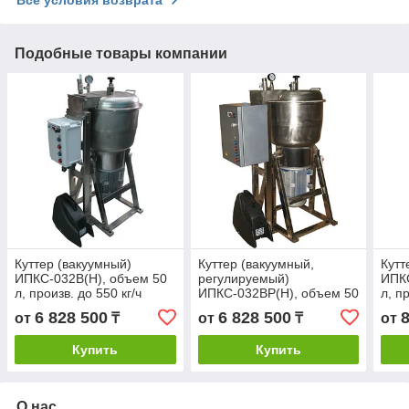
Подобные товары компании
Куттер (вакуумный)
Куттер (вакуумный,
Кутт
ИПКС-032В(Н), объем 50
регулируемый)
ИПКС
л, произв. до 550 кг/ч
ИПКС-032ВР(Н), объем 50
л, п
л, произв. до 550 кг/ч
6 828 500
6 828 500
от
₸
от
₸
от
Купить
Купить
О нас