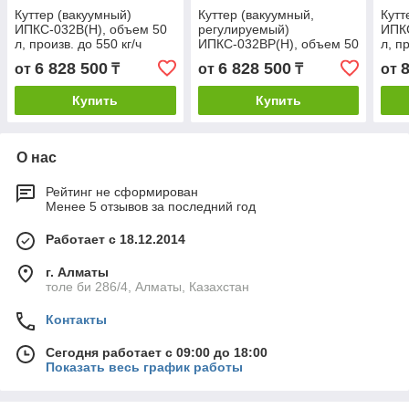
Куттер (вакуумный)
Куттер (вакуумный,
Кутт
ИПКС-032В(Н), объем 50
регулируемый)
ИПКС
л, произв. до 550 кг/ч
ИПКС-032ВР(Н), объем 50
л, п
л, произв. до 550 кг/ч
6 828 500
6 828 500
от
₸
от
₸
от
Купить
Купить
О нас
Рейтинг не сформирован
Менее 5 отзывов за последний год
Работает с 18.12.2014
г. Алматы
толе би 286/4, Алматы, Казахстан
Контакты
Сегодня работает с 09:00 до 18:00
Показать весь график работы