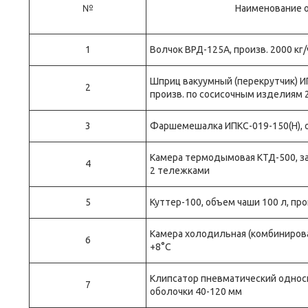
№
Наименование 
1
Волчок ВРД-125А, произв. 2000 кг/
Шприц вакуумный (перекрутчик) ИП
2
произв. по сосисочным изделиям 2
3
Фаршемешалка ИПКС-019-150(Н), об
Камера термодымовая КТД-500, загр
4
2 тележками
5
Куттер-100, объем чаши 100 л, про
Камера холодильная (комбинирован
6
+8°С
Клипсатор пневматический однос
7
оболочки 40-120 мм