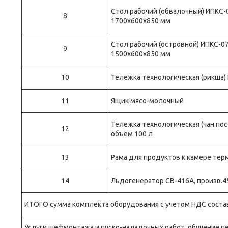
Стол рабочий (обвалочный) ИПКС-0
8
1700x600x850 мм
Стол рабочий (островной) ИПКС-075
9
1500x600x850 мм
10
Тележка технологическая (рикша) 
11
Ящик мясо-молочный
Тележка технологическая (чан пос
12
объем 100 л
13
Рама для продуктов к камере те
14
Льдогенератор СВ-416А, произв.4
ИТОГО сумма комплекта оборудования с учетом НДС соста
Услуги шефмонтажа и пуско-наладочных работ, обучение п