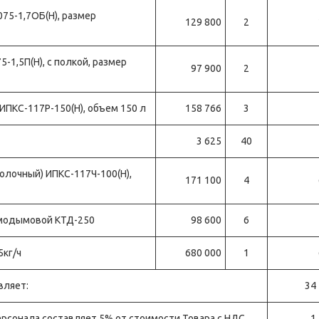
75-1,7ОБ(Н), размер
129 800
2
-1,5П(Н), с полкой, размер
97 900
2
ИПКС-117Р-150(Н), объем 150 л
158 766
3
3 625
40
олочный) ИПКС-117Ч-100(Н),
171 100
4
рмодымовой КТД-250
98 600
6
5кг/ч
680 000
1
вляет:
34
ерсонала составляет 5% от стоимости Товара с НДС
1