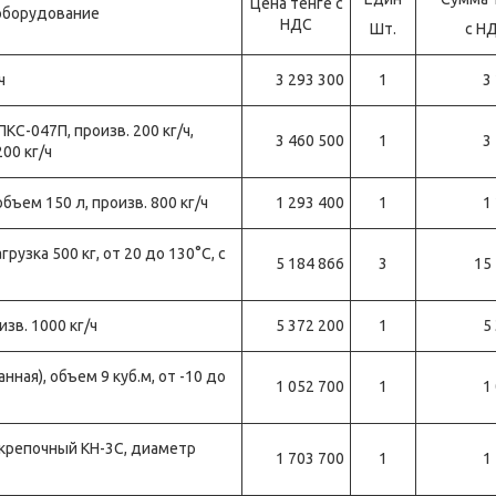
Цена тенге с
оборудование
НДС
Шт.
с Н
ч
3 293 300
1
3
КС-047П, произв. 200 кг/ч,
3 460 500
1
3
00 кг/ч
ъем 150 л, произв. 800 кг/ч
1 293 400
1
1
узка 500 кг, от 20 до 130°С, с
5 184 866
3
15
изв. 1000 кг/ч
5 372 200
1
5
ная), объем 9 куб.м, от -10 до
1 052 700
1
1
крепочный КН-3С, диаметр
1 703 700
1
1