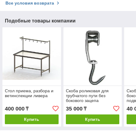
Все условия возврата
Подобные товары компании
Стол приема, разбора и
Скоба роликовая для
Скоб
ветинспекции ливера
трубчатого пути без
боко
бокового зацепа
подв
400 000
35 000
40 
₸
₸
Купить
Купить