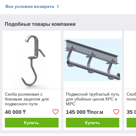
Все условия возврата
Подобные товары компании
Скоба роликовая с
Подвесной трубчатый путь
Скоб
боковым зацепом для
для убойных цехов КРС и
поло
подвесного пути
МРС
40 000
145 000
35 
₸
₸/пог.м
Купить
Купить