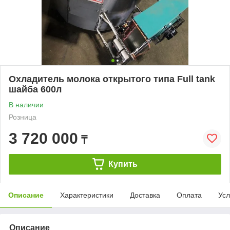
Охладитель молока открытого типа Full tank
шайба 600л
В наличии
Розница
3 720 000
₸
Купить
Описание
Характеристики
Доставка
Оплата
Усл
Описание