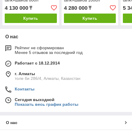
tank»шайба 800л
tank»шайба 1000л
tank
4 130 000
4 280 000
5 3
₸
₸
Купить
Купить
О нас
Рейтинг не сформирован
Менее 5 отзывов за последний год
Работает с 18.12.2014
г. Алматы
толе би 286/4, Алматы, Казахстан
Контакты
Сегодня выходной
Показать весь график работы
О нас